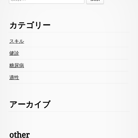
Content
索:
カテゴリー
スキル
健診
糖尿病
適性
アーカイブ
other